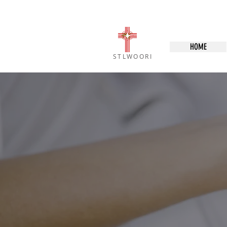
HOME
STLWOORI