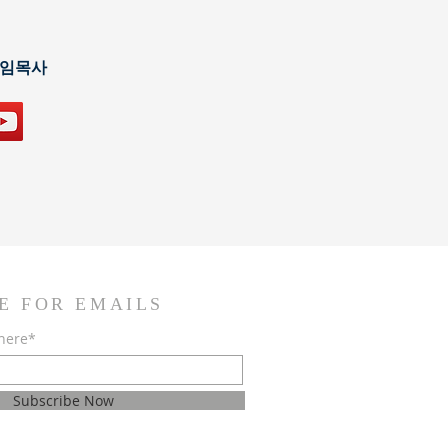
담임목사
E FOR EMAILS
 here*
Subscribe Now