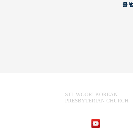
율
STL WOORI KOREAN
PRESBYTERIAN CHURCH